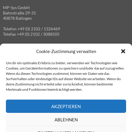
MP-Sys GmbH
Bahnstraße 29-31
40878 Ratingen
Telefon +49 (0) 2102 / 1326469
Telefax +49 (0) 2102 / 3088505
Cookie-Zustimmung verwalten
GESCHÄFTSFÜHRER
Um dir ein optimales Erlebnis zu bieten, verwenden wir Technologien wie
Dipl.-Ing. Hermann Vollrath
Cookies, um Geräteinformationen zu speichern und/oder darauf zuzugreifen.
Wenn du diesen Technologien zustimmst, können wir Daten wie das
Handelsregister: AG Düsseldorf HRB 102843
Surfverhalten oder eindeutige IDs auf dieser Website verarbeiten. Wenn du
Umsatzsteuer-IdNr.: DE 119109228
deine Zustimmung nicht erteilst oder zurückziehst, können bestimmte
Merkmale und Funktionen beeinträchtigt werden.
DATENSCHUTZERKLÄRUNG
AKZEPTIEREN
Informationen zum Schutz und zur Sicherheit ihrer persönlichen
ABLEHNEN
Daten.