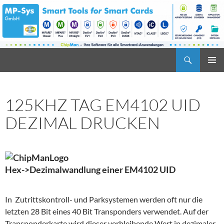
Zum
Inhalt
springen
Suchen
MP-Sys
PRIMÄR
MENÜ
125KHZ TAG EM4102 UID
DEZIMAL DRUCKEN
Hex->Dezimalwandlung einer EM4102 UID
In Zutrittskontroll- und Parksystemen werden oft nur die
letzten 28 Bit eines 40 Bit Transponders verwendet. Auf der
Transponderkarte wird dieser verbleibende Wert in dezimaler