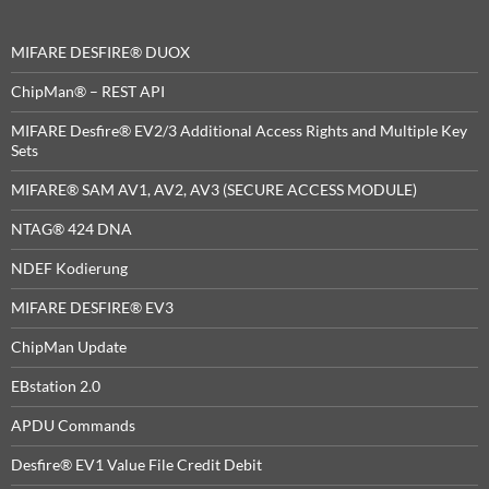
MIFARE DESFIRE® DUOX
ChipMan® – REST API
MIFARE Desfire® EV2/3 Additional Access Rights and Multiple Key
Sets
MIFARE® SAM AV1, AV2, AV3 (SECURE ACCESS MODULE)
NTAG® 424 DNA
NDEF Kodierung
MIFARE DESFIRE® EV3
ChipMan Update
EBstation 2.0
APDU Commands
Desfire® EV1 Value File Credit Debit