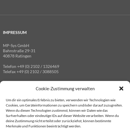
IMPRESSUM
MP-Sys GmbH
Bahnstraße 29-31
40878 Ratingen
Telefon +49 (0) 2102 / 1326469
Telefax +49 (0) 2102 / 3088505
Cookie-Zustimmung verwalten
GESCHÄFTSFÜHRER
Um dir ein optimales Erlebnis zu bieten, verwenden wir Technologien wie
Dipl.-Ing. Hermann Vollrath
Cookies, um Geräteinformationen zu speichern und/oder darauf zuzugreifen.
Wenn du diesen Technologien zustimmst, können wir Daten wie das
Handelsregister: AG Düsseldorf HRB 102843
Surfverhalten oder eindeutige IDs auf dieser Website verarbeiten. Wenn du
Umsatzsteuer-IdNr.: DE 119109228
deine Zustimmung nicht erteilst oder zurückziehst, können bestimmte
Merkmale und Funktionen beeinträchtigt werden.